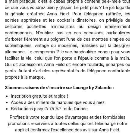
à main pratique, c'est le cabas propre à contenir pêle-mêle tout
ce que vous voudrez bien y glisser. Le petit plus ? Le joli logo de
la géniale créatrice Anna Field. Pour l'élégance raffinée, les
soirées apprêtées et les cocktails dînatoires, on privilégie de
délicates pochettes minimalistes au design éminemment
contemporain. N'oubliez pas en ces occasions particulières
d'arborer fièrement au poignet l'une de ces montres simples ou
sophistiquées, vintage ou modernes, réalisées par la designer
allemande. Le compromis ? le sac bandoulière conçu pour vous
faciliter la vie, celui que l'on porte à l'épaule comme à la main.
Qui dit accessoires Anna Field dit encore foulards, écharpes ou
gants. Autant d'articles représentatifs de l'élégance confortable
propres à la marque.
3 bonnes raisons de s'inscrire sur Lounge by Zalando :
Inscription gratuite et rapide !
Accès à des milliers de marques que vous aimez
Réductions jusqu’à 75 %* toute l’année
Profitez à votre tour du luxe d'avantages et des formidables
promotions réservées à toutes celles qui ont téléchargé notre
appli et confirmez l'excellence des avis sur Anna Field.