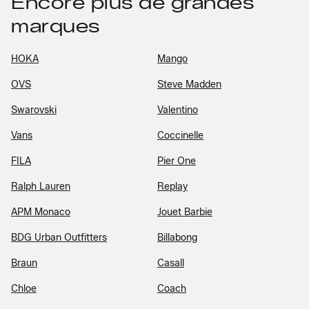
Encore plus de grandes
marques
HOKA
Mango
OVS
Steve Madden
Swarovski
Valentino
Vans
Coccinelle
FILA
Pier One
Ralph Lauren
Replay
APM Monaco
Jouet Barbie
BDG Urban Outfitters
Billabong
Braun
Casall
Chloe
Coach