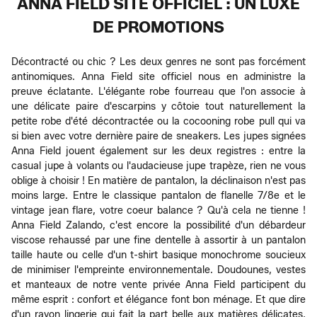
ANNA FIELD SITE OFFICIEL : UN LUXE
DE PROMOTIONS
Décontracté ou chic ? Les deux genres ne sont pas forcément
antinomiques. Anna Field site officiel nous en administre la
preuve éclatante. L'élégante robe fourreau que l'on associe à
une délicate paire d'escarpins y côtoie tout naturellement la
petite robe d'été décontractée ou la cocooning robe pull qui va
si bien avec votre dernière paire de sneakers. Les jupes signées
Anna Field jouent également sur les deux registres : entre la
casual jupe à volants ou l'audacieuse jupe trapèze, rien ne vous
oblige à choisir ! En matière de pantalon, la déclinaison n'est pas
moins large. Entre le classique pantalon de flanelle 7/8e et le
vintage jean flare, votre coeur balance ? Qu'à cela ne tienne !
Anna Field Zalando, c'est encore la possibilité d'un débardeur
viscose rehaussé par une fine dentelle à assortir à un pantalon
taille haute ou celle d'un t-shirt basique monochrome soucieux
de minimiser l'empreinte environnementale. Doudounes, vestes
et manteaux de notre vente privée Anna Field participent du
même esprit : confort et élégance font bon ménage. Et que dire
d'un rayon lingerie qui fait la part belle aux matières délicates,