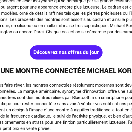
çonnées en acier inoxydable qui se démarque par sa grande résistance à
r ou argent pour une apparence encore plus luxueuse.
Le cadran est c
es modèles, orné de détails raffinés tels que les pierres précieuses ou 
ions.
Les bracelets des montres sont assortis au cadran et ainsi le pl
 cuir, en silicone ou en maille milanaise très sophistiquée.
Michael Ko
xington ou encore Darci. Chaque collection se démarque par des carac
Découvrez nos offres du jour
UNE MONTRE CONNECTÉE MICHAEL KORS
nous faire rêver, les montres connectées résolument modernes sont de
sonnelles. La marque américaine, synonyme d’innovation, offre une su
nnectées sont des montres reliées par Bluetooth à un smartphone pou
tique pour rester connecté.e sans avoir à vérifier vos notifications p
nt un design à l’image d’une montre à aiguilles traditionnelle tout en 
de la fréquence cardiaque, le suivi de l'activité physique, et bien d’au
t les ornements en strass pour une finition particulièrement luxueuse.
petit prix en vente privée.