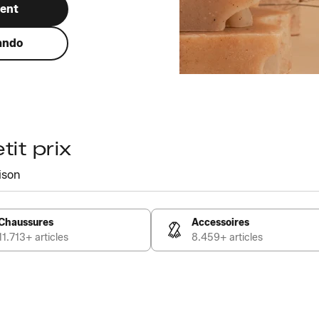
ment
ando
it prix
ison
Chaussures
Accessoires
11.713+ articles
8.459+ articles