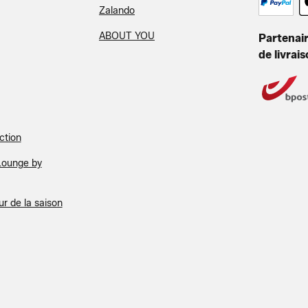
Zalando
ABOUT YOU
Partenair
de livrai
ction
Lounge by
r de la saison