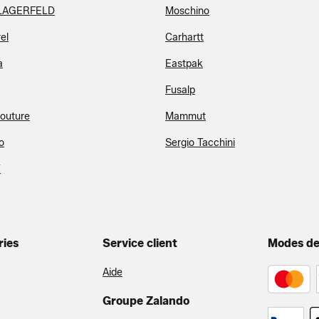
LAGERFELD
Moschino
el
Carhartt
a
Eastpak
Fusalp
Couture
Mammut
o
Sergio Tacchini
T
ries
Service client
Modes de
Aide
Groupe Zalando