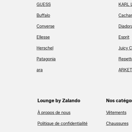
GUESS
KARL 
Buffalo
Cachar
Converse
Diador
Ellesse
Esprit
Herschel
Juicy 
Patagonia
Repett
ara
ARKE
Lounge by Zalando
Nos catégo
À propos de nous
Vêtements
Politique de confidentialité
Chaussures