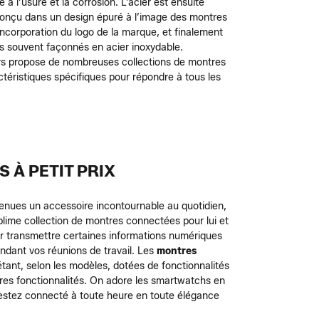
 l’usure et la corrosion. L’acier est ensuite
onçu dans un design épuré à l’image des montres
l’incorporation du logo de la marque, et finalement
us souvent façonnés en acier inoxydable.
rs propose de nombreuses collections de montres
téristiques spécifiques pour répondre à tous les
 À PETIT PRIX
venues un accessoire incontournable au quotidien,
blime collection de montres connectées pour lui et
r transmettre certaines informations numériques
endant vos réunions de travail.
Les
montres
étant, selon les modèles, dotées de fonctionnalités
tres fonctionnalités.
On adore les smartwatchs en
 Restez connecté à toute heure en toute élégance