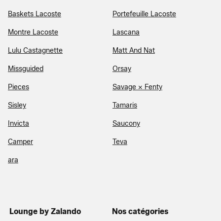
Baskets Lacoste
Portefeuille Lacoste
Montre Lacoste
Lascana
Lulu Castagnette
Matt And Nat
Missguided
Orsay
Pieces
Savage X Fenty
Sisley
Tamaris
Invicta
Saucony
Camper
Teva
ara
Lounge by Zalando
Nos catégories