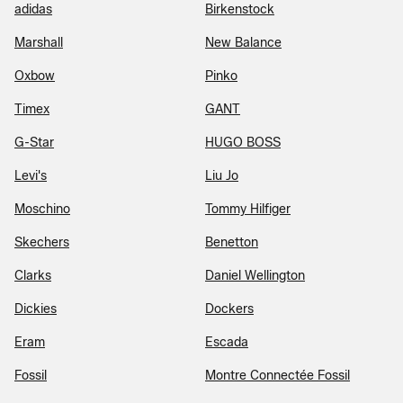
adidas
Birkenstock
Marshall
New Balance
Oxbow
Pinko
Timex
GANT
G-Star
HUGO BOSS
Levi's
Liu Jo
Moschino
Tommy Hilfiger
Skechers
Benetton
Clarks
Daniel Wellington
Dickies
Dockers
Eram
Escada
Fossil
Montre Connectée Fossil