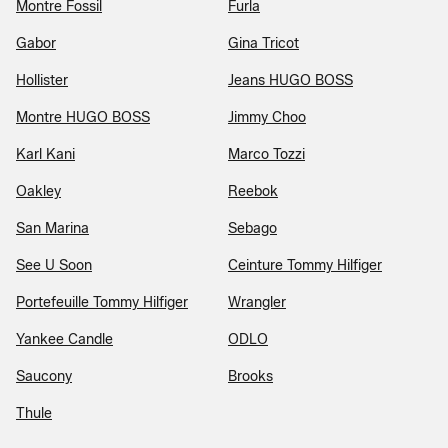
Montre Fossil
Furla
Gabor
Gina Tricot
Hollister
Jeans HUGO BOSS
Montre HUGO BOSS
Jimmy Choo
Karl Kani
Marco Tozzi
Oakley
Reebok
San Marina
Sebago
See U Soon
Ceinture Tommy Hilfiger
Portefeuille Tommy Hilfiger
Wrangler
Yankee Candle
ODLO
Saucony
Brooks
Thule