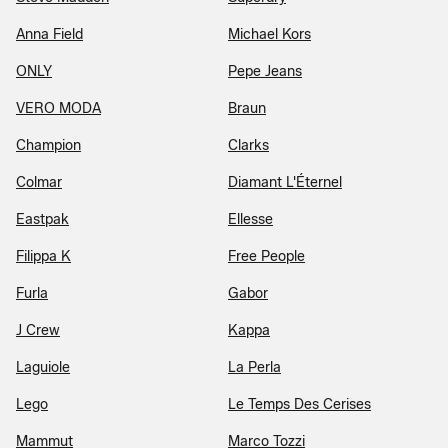
Anna Field
Michael Kors
ONLY
Pepe Jeans
VERO MODA
Braun
Champion
Clarks
Colmar
Diamant L'Éternel
Eastpak
Ellesse
Filippa K
Free People
Furla
Gabor
J Crew
Kappa
Laguiole
La Perla
Lego
Le Temps Des Cerises
Mammut
Marco Tozzi