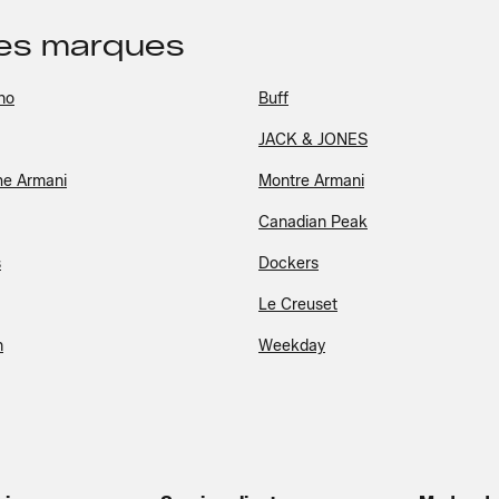
des marques
no
Buff
JACK & JONES
e Armani
Montre Armani
Canadian Peak
s
Dockers
Le Creuset
n
Weekday