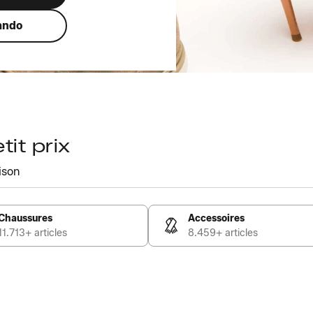
ando
it prix
ison
Chaussures
Accessoires
11.713+ articles
8.459+ articles