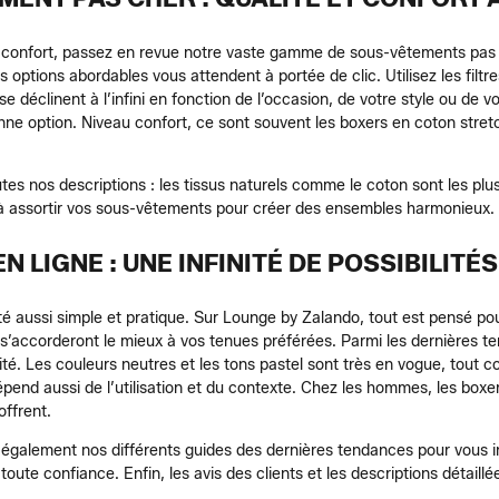
 confort, passez en revue notre vaste gamme de sous-vêtements pas c
ptions abordables vous attendent à portée de clic. Utilisez les filtre
se déclinent à l’infini en fonction de l’occasion, de votre style ou de
e option. Niveau confort, ce sont souvent les boxers en coton stretc
es nos descriptions : les tissus naturels comme le coton sont les plus
i à assortir vos sous-vêtements pour créer des ensembles harmonieux.
 LIGNE : UNE INFINITÉ DE POSSIBILITÉS
aussi simple et pratique. Sur Lounge by Zalando, tout est pensé pour f
s’accorderont le mieux à vos tenues préférées. Parmi les dernières t
. Les couleurs neutres et les tons pastel sont très en vogue, tout com
end aussi de l’utilisation et du contexte. Chez les hommes, les boxer
offrent.
également nos différents guides des dernières tendances pour vous in
toute confiance. Enfin, les avis des clients et les descriptions détai