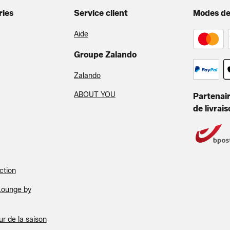
ries
Service client
Modes de
Aide
Groupe Zalando
Zalando
ABOUT YOU
Partenair
de livrai
ction
Lounge by
r de la saison