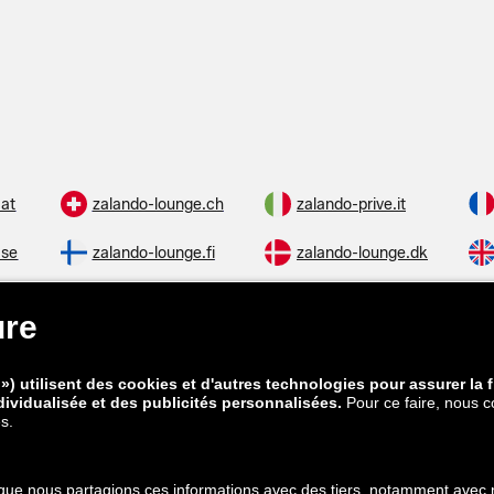
.at
zalando-lounge.ch
zalando-prive.it
.se
zalando-lounge.fi
zalando-lounge.dk
.cz
zalando-lounge.lt
zalando-lounge.sk
.hu
zalando-lounge.lu
zalando-lounge.ee