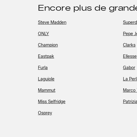
Encore plus de gran
Steve Madden
Superd
ONLY
Pepe J
Champion
Clarks
Eastpak
Ellesse
Furla
Gabor
Laguiole
La Per
Mammut
Marco 
Miss Selfridge
Patrizi
Osprey