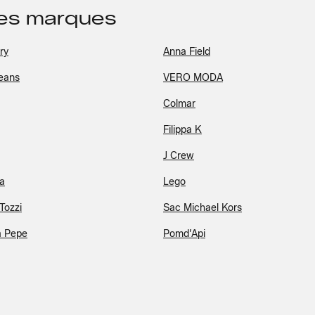
des marques
ry
Anna Field
eans
VERO MODA
Colmar
Filippa K
J Crew
la
Lego
Tozzi
Sac Michael Kors
a Pepe
Pomd’Api