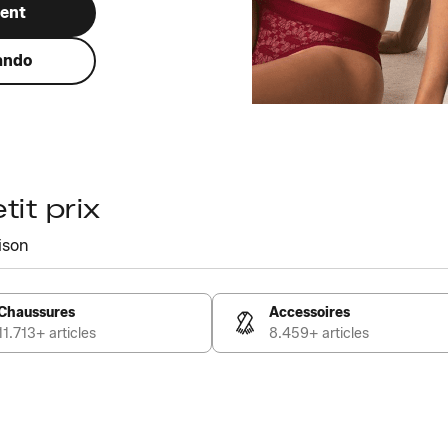
ment
ando
it prix
ison
Chaussures
Accessoires
11.713+ articles
8.459+ articles