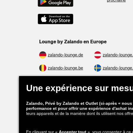
prochaine
Lounge by Zalando en Europe
zalando-lounge.de
zalando-lounge
zalando-lounge.be
zalando-lounge
zalando-prive.es
zalando-lounge
zalando-lounge.si
zalando-lounge
Vous pouvez également nous trouver sur
Instagram
Facebook