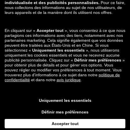
zalando-lounge.ro
zalando-lounge.hr
zalando-lounge.si
zalando-lounge.hu
zalando-lounge.lu
zalando-lounge.ee
zalando-lounge.lv
zalando-lounge.no
Vous pouvez
également nous
trouver sur
Instagram
Facebook
*Par rapport au prix de vente conseillé.