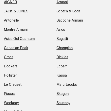
AIGNER
Armani
JACK & JONES
Scotch & Soda
Antonelle
Sacoche Armani
Montre Armani
Asics
Asics Gel Quantum
Bugatti
Canadian Peak
Champion
Crocs
Dickies
Dockers
Ecoalf
Hollister
Kappa
Le Creuset
Marc Jacobs
Pieces
Skagen
Weekday
Saucony