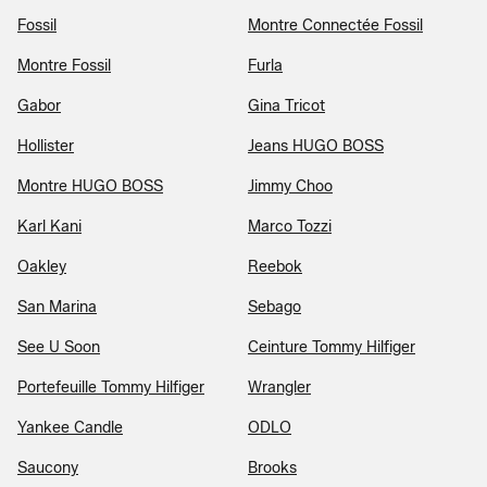
Fossil
Montre Connectée Fossil
Montre Fossil
Furla
Gabor
Gina Tricot
Hollister
Jeans HUGO BOSS
Montre HUGO BOSS
Jimmy Choo
Karl Kani
Marco Tozzi
Oakley
Reebok
San Marina
Sebago
See U Soon
Ceinture Tommy Hilfiger
Portefeuille Tommy Hilfiger
Wrangler
Yankee Candle
ODLO
Saucony
Brooks