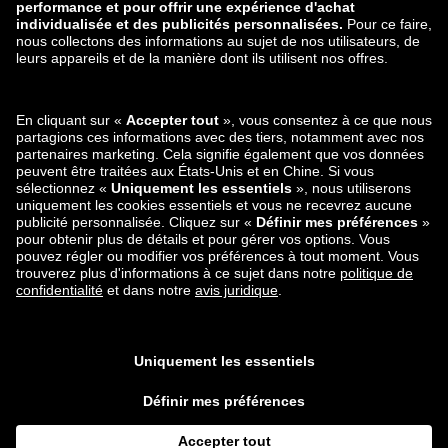
zalando-lounge.ro
zalando-lounge.hr
zalando-lounge.si
zalando-lounge.hu
zalando-lounge.lu
zalando-lounge.ee
zalando-lounge.lv
zalando-lounge.no
Vous pouvez
également nous
trouver sur
Instagram
Facebook
*Par rapport au prix de vente conseillé.