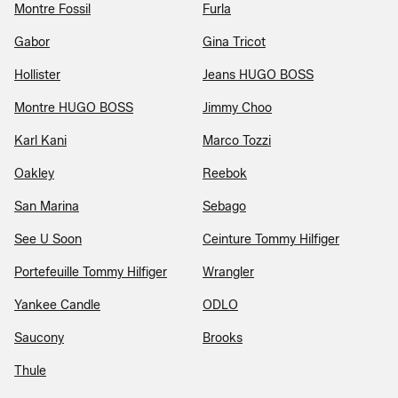
Montre Fossil
Furla
Gabor
Gina Tricot
Hollister
Jeans HUGO BOSS
Montre HUGO BOSS
Jimmy Choo
Karl Kani
Marco Tozzi
Oakley
Reebok
San Marina
Sebago
See U Soon
Ceinture Tommy Hilfiger
Portefeuille Tommy Hilfiger
Wrangler
Yankee Candle
ODLO
Saucony
Brooks
Thule