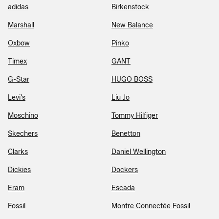
adidas
Birkenstock
Marshall
New Balance
Oxbow
Pinko
Timex
GANT
G-Star
HUGO BOSS
Levi's
Liu Jo
Moschino
Tommy Hilfiger
Skechers
Benetton
Clarks
Daniel Wellington
Dickies
Dockers
Eram
Escada
Fossil
Montre Connectée Fossil