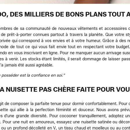
O, DES MILLIERS DE BONS PLANS TOUT A
embres de sa communauté de nouveaux vêtements et accessoires co
de prêt-à-porter connues partout à travers la planète. Que votre st
e privée qui correspond à vos envies et à votre humeur. Grâce à des 
mmode de tout ce qui vous fait envie tout en respectant votre budget.
do en vous inscrivant en ligne. Pour ne manquer aucun arrivage susce
es à venir. Les stocks étant limités, il serait dommage de laisser pa
'a jamais été aussi agréable.
posséder est la confiance en soi."
A NUISETTE PAS CHÈRE FAITE POUR VO
git de composer la parfaite tenue pour dormir confortablement. Pour c
ette qui allie à la perfection féminité et douceur. Nous avons pré
es d'une grande diversité. Pour cocooner tranquillement, adoptez un
ver. Pour une nuit en amoureux, essayez une nuisette satinée ou déco
nd ou un profond décolleté en V, un tissu chaud et moelleux ou au contr