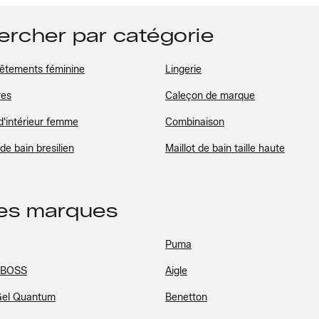
hercher par catégorie
êtements féminine
Lingerie
res
Caleçon de marque
d'intérieur femme
Combinaison
 de bain bresilien
Maillot de bain taille haute
des marques
Puma
 BOSS
Aigle
Gel Quantum
Benetton